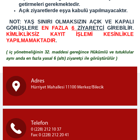
getirmeleri gerekmektedir.
Açık ziyaretlerde eşya kabulü yapılmayacaktır.
NOT: YAŞ SINIRI OLMAKSIZIN AÇIK VE KAPALI
GÖRÜŞLERE
EN FAZLA
6
ZİYARETÇİ
GİREBİLİR.
KİMLİKLİKSİZ KAYIT İŞLEMİ KESİNLİKLE
YAPILMAMAKTADIR
.
( iç yönetmeliğinin 32. maddesi gereğince Hükümlü ve tutuklular
aynı anda en fazla yasal 6 (altı) ziyaretçi ile görüştürülür )
Adres
Hürriyet Mahallesi 11100 Merkez/Bilecik
Telefon
0 (228) 212 10 37
Fax: 0 (228) 212 20 41