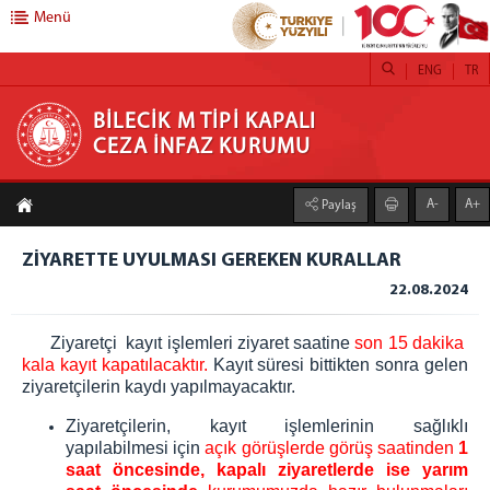
Menü
ENG
TR
BİLECİK M TİPİ KAPALI CEZA İNFAZ KURUMU
BİLECİK M TİPİ KAPALI
CEZA İNFAZ KURUMU
ANASAYFA
A-
A+
Paylaş
KURUMUMUZ
KURUMUMUZ
ZİYARETTE UYULMASI GEREKEN KURALLAR
MİSYON VE VİZYONUMUZ
22.08.2024
ZİYARET BİLGİLERİ
Ziyaretçi kayıt işlemleri ziyaret saatine
son 15 dakika
AÇIK GÖRÜŞ ZİYARET LİSTESİ
kala kayıt kapatılacaktır.
Kayıt süresi bittikten sonra gelen
ziyaretçilerin kaydı yapılmayacaktır.
KAPALI GÖRÜŞ ZİYARET LİSTESİ
ZİYARETTE UYULMASI GEREKEN KURALLAR
Ziyaretçilerin, kayıt işlemlerinin sağlıklı
yapılabilmesi için
açık görüşlerde görüş saatinden
1
HÜKÜMLÜ / TUTUKLU İŞLEMLERİ
saat öncesinde,
kapalı ziyaretlerde ise yarım