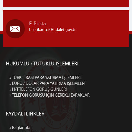
E-Posta
bilecik.mtcik
adalet.gov.tr
HÜKÜMLÜ / TUTUKLU İŞLEMLERİ
» TÜRK LİRASI PARA YATIRMA İŞLEMLERİ
» EURO / DOLAR PARA YATIRMA İŞLEMLERİ
» H/T TELEFON GÖRÜŞ GÜNLERİ
» TELEFON GÖRÜŞÜ İÇİN GEREKLİ EVRAKLAR
FAYDALI LİNKLER
» Bağlantılar