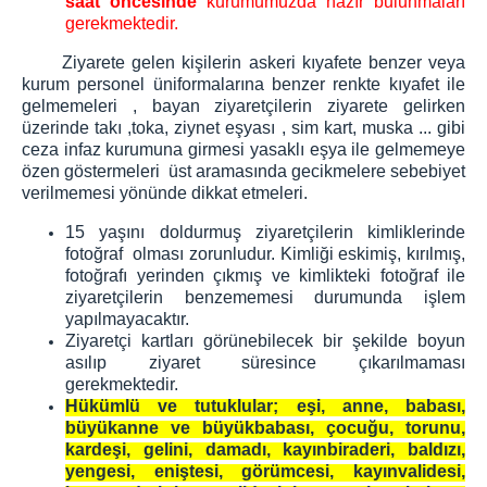
saat öncesinde
kurumumuzda hazır bulunmaları
PARA YATIRMA İŞLEMLERİ
gerekmektedir.
E-Görüş Hesabına Para Yatırma İşlemi
Ziyarete gelen kişilerin askeri kıyafete benzer veya
TÜRK LİRASI PARA YATIRMA İŞLEMLERİ
kurum personel üniformalarına benzer renkte kıyafet ile
EURO / DOLAR PARA YATIRMA İŞLEMLERİ
gelmemeleri , bayan ziyaretçilerin ziyarete gelirken
H/T TELEFON GÖRÜŞ GÜNLERİ
üzerinde takı ,toka, ziynet eşyası , sim kart, muska ... gibi
ceza infaz kurumuna girmesi yasaklı eşya ile gelmemeye
TELEFON GÖRÜŞÜ İÇİN GEREKLİ EVRAKLAR
özen göstermeleri üst aramasında gecikmelere sebebiyet
Görüntülü Görüşme (e-görüş)
verilmemesi yönünde dikkat etmeleri.
İLETİŞİM
15 yaşını doldurmuş ziyaretçilerin kimliklerinde
fotoğraf olması zorunludur. Kimliği eskimiş, kırılmış,
ADRES VE İLETİŞİM BİLGİLERİ
fotoğrafı yerinden çıkmış ve kimlikteki fotoğraf ile
BİZE ULAŞIN
ziyaretçilerin benzememesi durumunda işlem
yapılmayacaktır.
Ziyaretçi kartları görünebilecek bir şekilde boyun
asılıp ziyaret süresince çıkarılmaması
gerekmektedir.
Hükümlü ve tutuklular; eşi, anne, babası,
büyükanne ve büyükbabası, çocuğu, torunu,
kardeşi, gelini, damadı, kayınbiraderi, baldızı,
yengesi, eniştesi, görümcesi, kayınvalidesi,