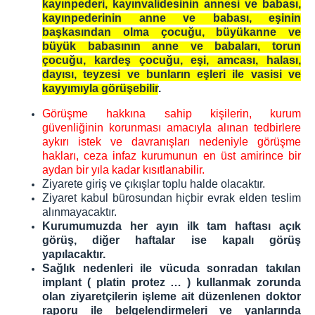
kayınpederi, kayınvalidesinin annesi ve babası,
kayınpederinin anne ve babası, eşinin
başkasından olma çocuğu, büyükanne ve
büyük babasının anne ve babaları, torun
çocuğu, kardeş çocuğu, eşi, amcası, halası,
dayısı, teyzesi ve bunların eşleri ile vasisi ve
kayyımıyla görüşebilir
.
Görüşme hakkına sahip kişilerin, kurum
güvenliğinin korunması amacıyla alınan tedbirlere
aykırı istek ve davranışları nedeniyle görüşme
hakları, ceza infaz kurumunun en üst amirince bir
aydan bir yıla kadar kısıtlanabilir.
Ziyarete giriş ve çıkışlar toplu halde olacaktır.
Ziyaret kabul bürosundan hiçbir evrak elden teslim
alınmayacaktır.
Kurumumuzda her ayın ilk tam haftası açık
görüş, diğer haftalar ise kapalı görüş
yapılacaktır.
Sağlık nedenleri ile vücuda sonradan takılan
implant ( platin protez … ) kullanmak zorunda
olan ziyaretçilerin işleme ait düzenlenen doktor
raporu ile belgelendirmeleri ve yanlarında