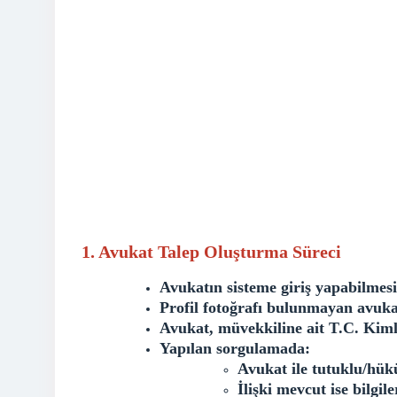
1. Avukat Talep Oluşturma Süreci
Avukatın sisteme giriş yapabilmesi
Profil fotoğrafı bulunmayan avuka
Avukat, müvekkiline ait T.C. Kiml
Yapılan sorgulamada:
Avukat ile tutuklu/hük
İlişki mevcut ise bilgil