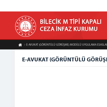
BİLECİK M TİPİ KAPALI
CEZA İNFAZ KURUMU
E-AVUKAT (GÖRÜNTÜLÜ GÖRÜŞME) MODÜLÜ UYGULAMA ESASLAR
E-AVUKAT (GÖRÜNTÜLÜ GÖRÜŞ