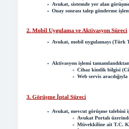
Avukat, sistemde yer alan görüşme
Onay sonrası talep gönderme işlemi a
2. Mobil Uygulama ve Aktivasyon Süreci
Avukat, mobil uygulamayı (Türk Te
Aktivasyon işlemi tamamlandıktan
Cihaz kimlik bilgisi (C
Web servis aracılığıyl
3. Görüşme İptal Süreci
Avukat, mevcut görüşme talebini ip
Avukat Portalı üzerinde
Müvekkiline ait T.C. K