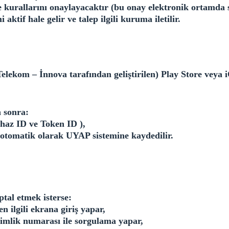
 kurallarını onaylayacaktır (bu onay elektronik ortamda s
ktif hale gelir ve talep ilgili kuruma iletilir.
lekom – İnnova tarafından geliştirilen) Play Store veya i
 sonra:
ihaz ID ve Token ID ),
a otomatik olarak UYAP sistemine kaydedilir.
tal etmek isterse:
n ilgili ekrana giriş yapar,
imlik numarası ile sorgulama yapar,