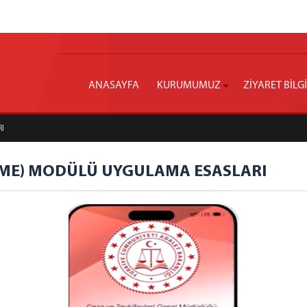
ANASAYFA
KURUMUMUZ
ZİYARET BİLG
I
ME) MODÜLÜ UYGULAMA ESASLARI