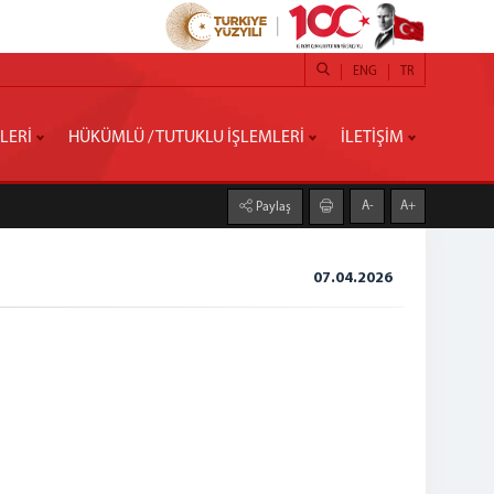
ENG
TR
İLERİ
HÜKÜMLÜ / TUTUKLU İŞLEMLERİ
İLETİŞİM
A-
A+
Paylaş
07.04.2026