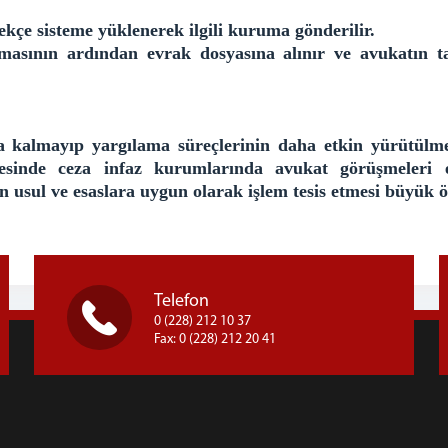
ekçe sisteme yüklenerek ilgili kuruma gönderilir.
asının ardından evrak dosyasına alınır ve avukatın t
la kalmayıp yargılama süreçlerinin daha etkin yürütülm
esinde ceza infaz kurumlarında avukat görüşmeleri e
n usul ve esaslara uygun olarak işlem tesis etmesi büyük 
Telefon
0 (228) 212 10 37
Fax: 0 (228) 212 20 41