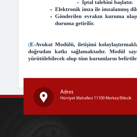
İptal talebini başlatır.
Elektronik imza ile imzalanmış dil
Gönderilen evrakın kuruma ulaşm
duruma getirilir.
(
E-Avukat Modülü, iletişimi kolaylaştırmak
doğrudan katkı sağlamaktadır. Modül say
yürütülebilecek olup tüm kurumların belirtile
Adres
Hürriyet Mahallesi 11100 Merkez/Bilecik