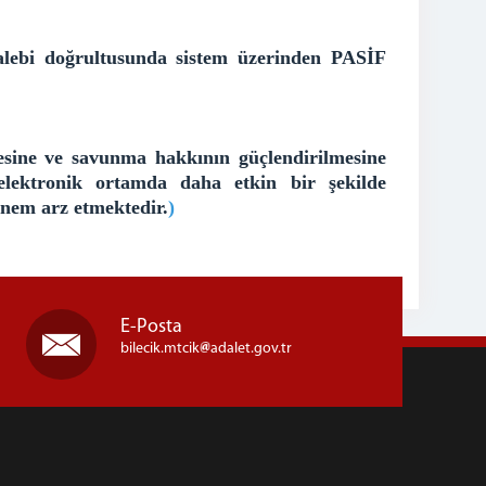
alebi
doğrultusunda sistem üzerinden PASİF
esine ve savunma hakkının güçlendirilmesine
lektronik ortamda daha etkin bir şekilde
önem arz etmektedir.
)
E-Posta
bilecik.mtcik
adalet.gov.tr