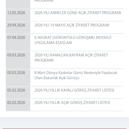
PARA YATIRMA İŞLEMLERİ
PROGRAMI
E-Görüş Hesabına Para Yatırma İşlemi
12.05.2026
2026 YILI ANNELER GÜNÜ AÇIK ZİYARET PROGRAMI
TÜRK LİRASI PARA YATIRMA İŞLEMLERİ
EURO / DOLAR PARA YATIRMA İŞLEMLERİ
29.04.2026
2026 YILI 19 MAYIS AÇIK ZİYARET PROGRAMI
H/T TELEFON GÖRÜŞ GÜNLERİ
07.04.2026
E-AVUKAT (GÖRÜNTÜLÜ GÖRÜŞME) MODÜLÜ
TELEFON GÖRÜŞÜ İÇİN GEREKLİ EVRAKLAR
UYGULAMA ESASLARI
Görüntülü Görüşme (e-görüş)
09.03.2026
2026 YILI RAMAZAN BAYRAM AÇIK ZİYARET
İLETİŞİM
PROGRAMI
ADRES VE İLETİŞİM BİLGİLERİ
05.03.2026
8 Mart Dünya Kadınlar Günü Nedeniyle Yapılacak
BİZE ULAŞIN
Olan Bakanlık Açık Görüşü
05.02.2026
2026 YILI YILLIK KAPALI GÖRÜŞ ZİYARET LİSTESİ
05.02.2026
2026 YILI YILLIK AÇIK GÖRÜŞ ZİYARET LİSTESİ