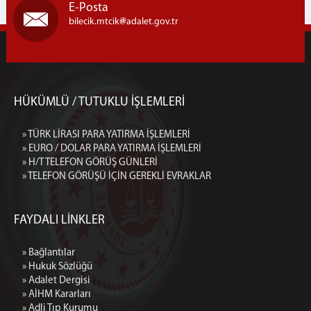
E-Posta
bilecik.mtcik
adalet.gov.tr
HÜKÜMLÜ / TUTUKLU İŞLEMLERİ
» TÜRK LİRASI PARA YATIRMA İŞLEMLERİ
» EURO / DOLAR PARA YATIRMA İŞLEMLERİ
» H/T TELEFON GÖRÜŞ GÜNLERİ
» TELEFON GÖRÜŞÜ İÇİN GEREKLİ EVRAKLAR
FAYDALI LİNKLER
» Bağlantılar
» Hukuk Sözlüğü
» Adalet Dergisi
» AİHM Kararları
» Adli Tıp Kurumu