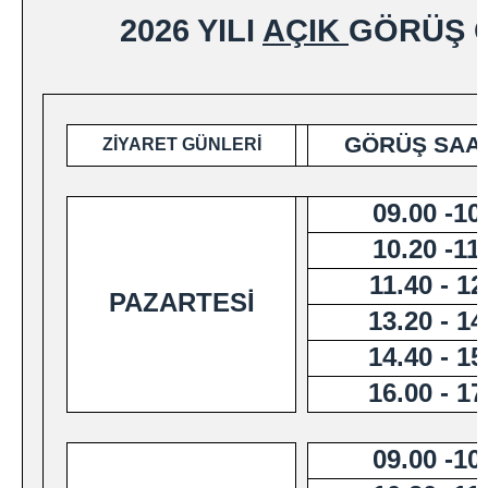
PARA YATIRMA İŞLEMLERİ
2026 YILI
AÇIK
GÖRÜŞ G
E-Görüş Hesabına Para Yatırma İşlemi
TÜRK LİRASI PARA YATIRMA İŞLEMLERİ
EURO / DOLAR PARA YATIRMA İŞLEMLERİ
H/T TELEFON GÖRÜŞ GÜNLERİ
GÖRÜŞ SAAT
ZİYARET GÜNLERİ
TELEFON GÖRÜŞÜ İÇİN GEREKLİ EVRAKLAR
Görüntülü Görüşme (e-görüş)
09.00 -10
İLETİŞİM
10.20 -11
ADRES VE İLETİŞİM BİLGİLERİ
11.40 - 12
BİZE ULAŞIN
PAZARTESİ
13.20 - 14
14.40 - 15
16.00 - 17
09.00 -10